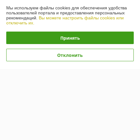
Контакты
Мы используем файлы cookies для обеспечения удобства
пользователей портала и предоставления персональных
рекомендаций.
Вы можете настроить файлы cookies или
Доставка и оплата
отключить их.
График работы
Принять
Полная версия сайта
Отклонить
Политика обработки cookies
Сайт создан на платформе Deal.by
Информация для покупателя
Юридическое лицо:
ООО «БигВал»
г. Минск, ул.Короля, д.88, пом.2