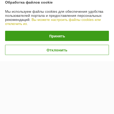
Обработка файлов cookie
Контакты
Мы используем файлы cookies для обеспечения удобства
пользователей портала и предоставления персональных
рекомендаций.
Вы можете настроить файлы cookies или
Доставка и оплата
отключить их.
График работы
Принять
Полная версия сайта
Отклонить
Политика обработки cookies
Сайт создан на платформе Deal.by
Информация для покупателя
Юридическое лицо:
ООО «БигВал»