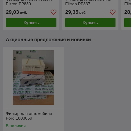
Filtron PP830
Filtron PP837
Fil
29,03
29,35
28
руб.
руб.
Купить
Купить
Акционные предложения и новинки
Фильтр для автомобиля
Ford 1803059
В наличии