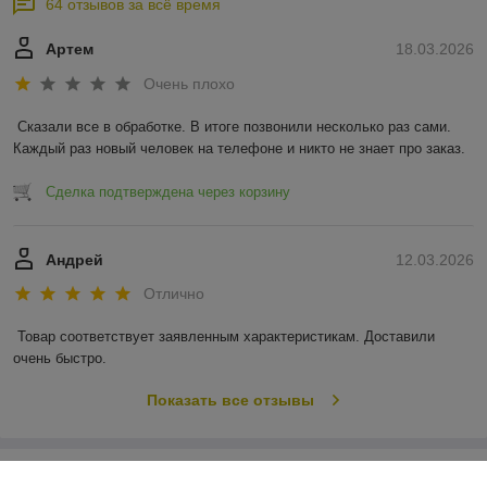
64 отзывов за всё время
Артем
18.03.2026
Очень плохо
Сказали все в обработке. В итоге позвонили несколько раз сами. 
Каждый раз новый человек на телефоне и никто не знает про заказ.
Сделка подтверждена через корзину
Андрей
12.03.2026
Отлично
Товар соответствует заявленным характеристикам. Доставили 
очень быстро.
Показать все отзывы
О нас