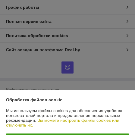
График работы
Полная версия сайта
Политика обработки cookies
Сайт создан на платформе Deal.by
Информация для покупателя
Юридическое лицо:
ООО «БигВал»
Обработка файлов cookie
г. Минск, ул.Короля, д.88, пом.2
Мы используем файлы cookies для обеспечения удобства
Регистрационный номер ЕГР: 193084737
пользователей портала и предоставления персональных
рекомендаций.
Вы можете настроить файлы cookies или
УНП: 193084737
отключить их.
Регистрационный орган: Минский горисполком