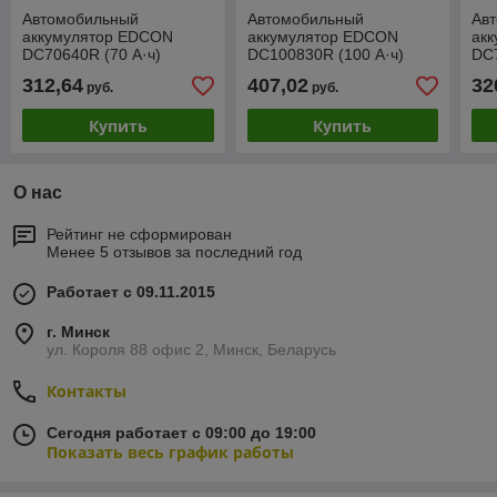
Автомобильный
Автомобильный
Ав
аккумулятор EDCON
аккумулятор EDCON
ак
DC70640R (70 А·ч)
DC100830R (100 А·ч)
DC7
312,64
407,02
32
руб.
руб.
Купить
Купить
О нас
Рейтинг не сформирован
Менее 5 отзывов за последний год
Работает с 09.11.2015
г. Минск
ул. Короля 88 офис 2, Минск, Беларусь
Контакты
Сегодня работает с 09:00 до 19:00
Показать весь график работы