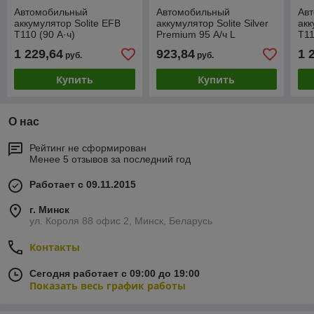
Автомобильный
Автомобильный
Ав
аккумулятор Solite EFB
аккумулятор Solite Silver
акк
T110 (90 А·ч)
Premium 95 А/ч L
T11
(105D26R)
1 229,64
923,84
1 
руб.
руб.
Купить
Купить
О нас
Рейтинг не сформирован
Менее 5 отзывов за последний год
Работает с 09.11.2015
г. Минск
ул. Короля 88 офис 2, Минск, Беларусь
Контакты
Сегодня работает с 09:00 до 19:00
Показать весь график работы