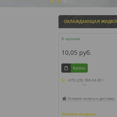
1
2
3
ОХЛАЖДАЮЩАЯ ЖИДКОСТ
В наличии
10,05
руб.
Купить
+375 (29) 389-54-00
А1
Условия оплаты и доставки