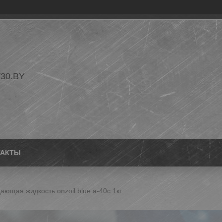
30.BY
ТАКТЫ
ющая жидкость onzoil blue a-40c 1кг