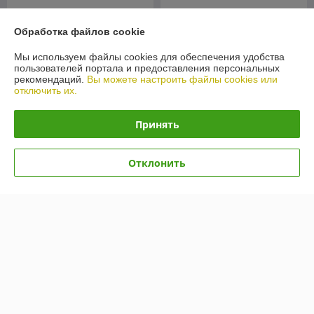
Обработка файлов cookie
Мы используем файлы cookies для обеспечения удобства
пользователей портала и предоставления персональных
рекомендаций.
Вы можете настроить файлы cookies или
отключить их.
Принять
Автошины Kumho Road
Отклонить
Venture AT52 235/80R17
Автошины Kumho Ecsta
120/117R
HS51 205/55R15 88V
В наличии
В наличии
596,39
389,79
руб.
руб.
Купить
Купить
Показать ещё