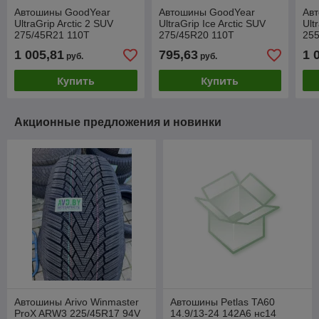
Автошины GoodYear
Автошины GoodYear
Ав
UltraGrip Arctic 2 SUV
UltraGrip Ice Arctic SUV
Ult
275/45R21 110T
275/45R20 110T
255
1 005,81
795,63
1 
руб.
руб.
Купить
Купить
Акционные предложения и новинки
Автошины Arivo Winmaster
Автошины Petlas TA60
ProX ARW3 225/45R17 94V
14.9/13-24 142A6 нс14