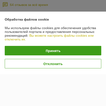
64 отзывов за всё время
Артем
18.03.2026
Обработка файлов cookie
Очень плохо
Мы используем файлы cookies для обеспечения удобства
Сказали все в обработке. В итоге позвонили несколько раз сами. 
пользователей портала и предоставления персональных
рекомендаций.
Вы можете настроить файлы cookies или
Каждый раз новый человек на телефоне и никто не знает про заказ.
отключить их.
Сделка подтверждена через корзину
Принять
Андрей
12.03.2026
Отклонить
Отлично
Товар соответствует заявленным характеристикам. Доставили 
очень быстро.
Показать все отзывы