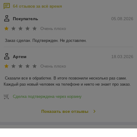
64 отзывов за всё время
Покупатель
05.08.2026
Очень плохо
Заказ сделан. Подтвержден. Не доставлен.
Артем
18.03.2026
Очень плохо
Сказали все в обработке. В итоге позвонили несколько раз сами. 
Каждый раз новый человек на телефоне и никто не знает про заказ.
Сделка подтверждена через корзину
Показать все отзывы
О нас