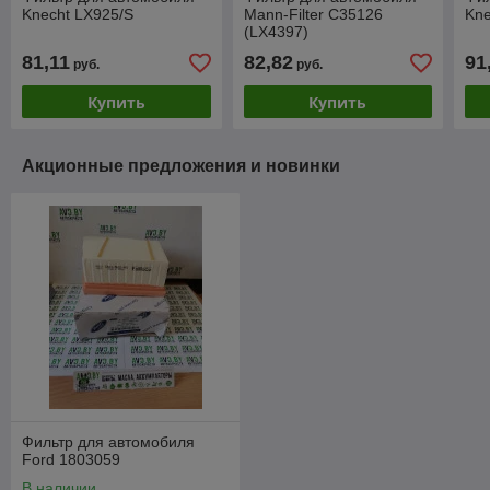
Knecht LX925/S
Mann-Filter C35126
Kne
(LX4397)
81,11
82,82
91
руб.
руб.
Купить
Купить
Акционные предложения и новинки
Фильтр для автомобиля
Ford 1803059
В наличии