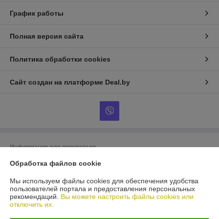
График работы
Полная версия сайта
Политика обработки cookies
Сайт создан на платформе Deal.by
Информация для покупателя
Обработка файлов cookie
Юридическое лицо:
ООО «БигВал»
г. Минск, ул.Короля, д.88, пом.2
Мы используем файлы cookies для обеспечения удобства
Регистрационный номер ЕГР: 193084737
пользователей портала и предоставления персональных
рекомендаций.
Вы можете настроить файлы cookies или
УНП: 193084737
отключить их.
Регистрационный орган: Минский горисполком