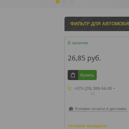
1
2
3
ФИЛЬТР ДЛЯ АВТОМОБИЛ
В наличии
26,85
руб.
Купить
+375 (29) 389-54-00
А1
Условия оплаты и доставки