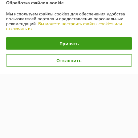
Обработка файлов cookie
Контакты
Мы используем файлы cookies для обеспечения удобства
пользователей портала и предоставления персональных
рекомендаций.
Вы можете настроить файлы cookies или
Доставка и оплата
отключить их.
График работы
Принять
Полная версия сайта
Отклонить
Политика обработки cookies
Сайт создан на платформе Deal.by
Информация для покупателя
Юридическое лицо:
ООО «БигВал»