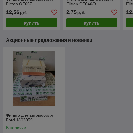
Filtron OE667
Filtron OE640/9
Fil
12,56
2,75
12
руб.
руб.
Купить
Купить
Акционные предложения и новинки
Фильтр для автомобиля
Ford 1803059
В наличии