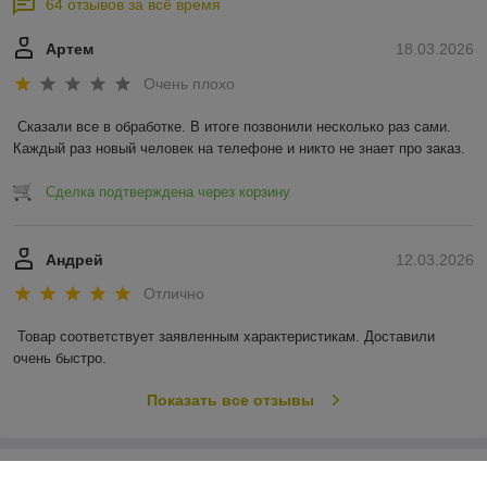
64 отзывов за всё время
Артем
18.03.2026
Очень плохо
Сказали все в обработке. В итоге позвонили несколько раз сами. 
Каждый раз новый человек на телефоне и никто не знает про заказ.
Сделка подтверждена через корзину
Андрей
12.03.2026
Отлично
Товар соответствует заявленным характеристикам. Доставили 
очень быстро.
Показать все отзывы
О нас