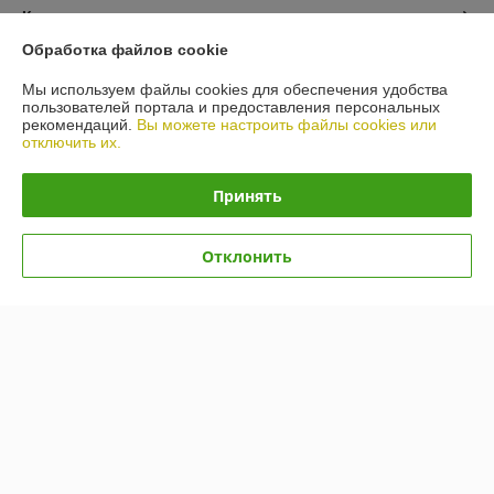
Контакты
Обработка файлов cookie
Доставка и оплата
Мы используем файлы cookies для обеспечения удобства
пользователей портала и предоставления персональных
График работы
рекомендаций.
Вы можете настроить файлы cookies или
отключить их.
Полная версия сайта
Принять
Политика обработки cookies
Отклонить
Сайт создан на платформе Deal.by
Информация для покупателя
Юридическое лицо:
ООО «БигВал»
г. Минск, ул.Короля, д.88, пом.2