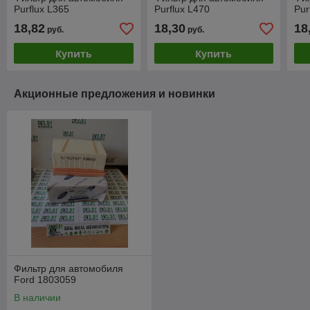
Purflux L365
Purflux L470
Pur
18,82
18,30
18
руб.
руб.
Купить
Купить
Акционные предложения и новинки
Фильтр для автомобиля
Ford 1803059
В наличии