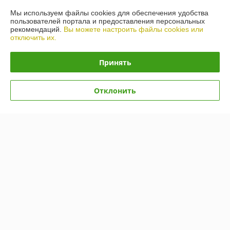
Контакты
Мы используем файлы cookies для обеспечения удобства
пользователей портала и предоставления персональных
рекомендаций.
Вы можете настроить файлы cookies или
Доставка и оплата
отключить их.
График работы
Принять
Полная версия сайта
Отклонить
Политика обработки cookies
Сайт создан на платформе Deal.by
Информация для покупателя
Юридическое лицо:
ООО «БигВал»
г. Минск, ул.Короля, д.88, пом.2