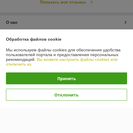
Показать все отзывы
О нас
Контакты
Обработка файлов cookie
Мы используем файлы cookies для обеспечения удобства
Доставка и оплата
пользователей портала и предоставления персональных
рекомендаций.
Вы можете настроить файлы cookies или
отключить их.
График работы
Принять
Полная версия сайта
Политика обработки cookies
Отклонить
Сайт создан на платформе Deal.by