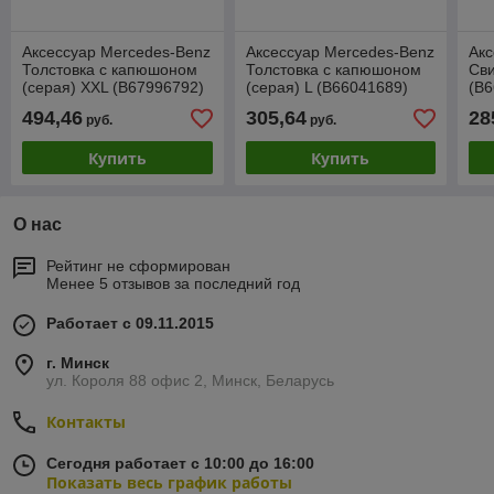
Аксессуар Mercedes-Benz
Аксессуар Mercedes-Benz
Акс
Толстовка с капюшоном
Толстовка с капюшоном
Св
(серая) XXL (B67996792)
(серая) L (B66041689)
(B6
494,46
305,64
28
руб.
руб.
Купить
Купить
О нас
Рейтинг не сформирован
Менее 5 отзывов за последний год
Работает с 09.11.2015
г. Минск
ул. Короля 88 офис 2, Минск, Беларусь
Контакты
Сегодня работает с 10:00 до 16:00
Показать весь график работы