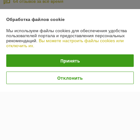
64 отзывов за всё время
Покупатель
05.08.2026
Обработка файлов cookie
Очень плохо
Мы используем файлы cookies для обеспечения удобства
пользователей портала и предоставления персональных
Заказ сделан. Подтвержден. Не доставлен.
рекомендаций.
Вы можете настроить файлы cookies или
отключить их.
Артем
18.03.2026
Принять
Очень плохо
Сказали все в обработке. В итоге позвонили несколько раз сами. 
Отклонить
Каждый раз новый человек на телефоне и никто не знает про заказ.
Сделка подтверждена через корзину
Показать все отзывы
О нас