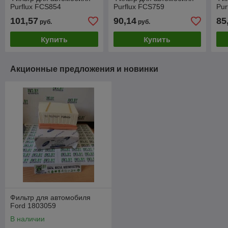
Purflux FCS854
Purflux FCS759
Pur
101,57
90,14
85
руб.
руб.
Купить
Купить
Акционные предложения и новинки
Фильтр для автомобиля
Ford 1803059
В наличии