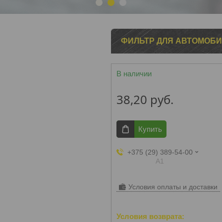
1
2
3
ФИЛЬТР ДЛЯ АВТОМОБИ
В наличии
38,20
руб.
Купить
+375 (29) 389-54-00
А1
Условия оплаты и доставки