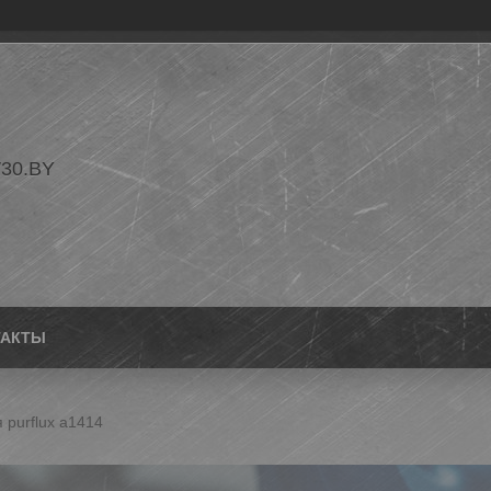
30.BY
ТАКТЫ
 purflux a1414