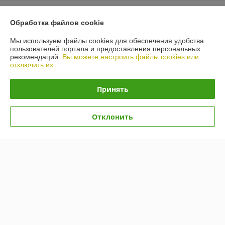
О нас
Обработка файлов cookie
Контакты
Мы используем файлы cookies для обеспечения удобства
пользователей портала и предоставления персональных
рекомендаций.
Вы можете настроить файлы cookies или
Доставка и оплата
отключить их.
График работы
Принять
Полная версия сайта
Отклонить
Политика обработки cookies
Сайт создан на платформе Deal.by
Информация для покупателя