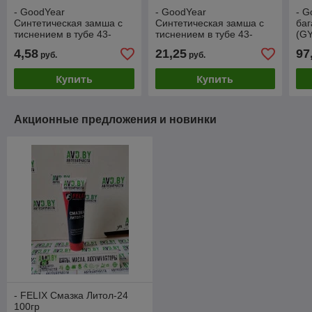
- GoodYear
- GoodYear
- G
Cинтетическая замша с
Cинтетическая замша с
баг
тиснением в тубе 43-
тиснением в тубе 43-
(G
32см (GY000001)
64см (GY000002)
4,58
21,25
97
руб.
руб.
Купить
Купить
Акционные предложения и новинки
- FELIX Смазка Литол-24
100гр