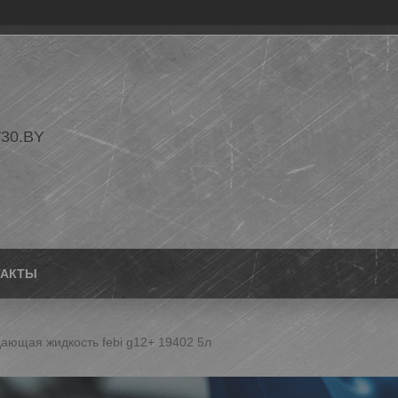
30.BY
ТАКТЫ
ающая жидкость febi g12+ 19402 5л