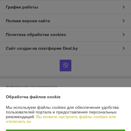
График работы
Полная версия сайта
Политика обработки cookies
Сайт создан на платформе Deal.by
Информация для покупателя
Юридическое лицо:
ООО «БигВал»
Обработка файлов cookie
г. Минск, ул.Короля, д.88, пом.2
Мы используем файлы cookies для обеспечения удобства
Регистрационный номер ЕГР: 193084737
пользователей портала и предоставления персональных
рекомендаций.
Вы можете настроить файлы cookies или
УНП: 193084737
отключить их.
Регистрационный орган: Минский горисполком