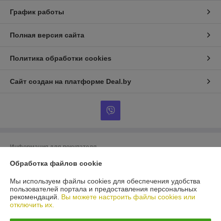
График работы
Полная версия сайта
Политика обработки cookies
Сайт создан на платформе Deal.by
Информация для покупателя
Юридическое лицо:
ООО «БигВал»
Обработка файлов cookie
г. Минск, ул.Короля, д.88, пом.2
Мы используем файлы cookies для обеспечения удобства
Регистрационный номер ЕГР: 193084737
пользователей портала и предоставления персональных
рекомендаций.
Вы можете настроить файлы cookies или
УНП: 193084737
отключить их.
Регистрационный орган: Минский горисполком