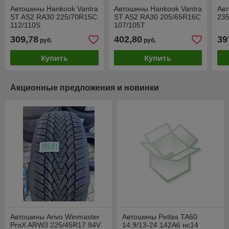
Автошины Hankook Vantra
Автошины Hankook Vantra
Авт
ST AS2 RA30 225/70R15C
ST AS2 RA30 205/65R16C
235
112/110S
107/105T
309,78
402,80
39
руб.
руб.
Купить
Купить
Акционные предложения и новинки
Автошины Arivo Winmaster
Автошины Petlas TA60
ProX ARW3 225/45R17 94V
14.9/13-24 142A6 нс14