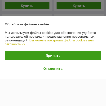
Купить
Купить
Обработка файлов cookie
Мы используем файлы cookies для обеспечения удобства
пользователей портала и предоставления персональных
рекомендаций.
Вы можете настроить файлы cookies или
отключить их.
Принять
Автошины Kumho Ecsta
Автошины Kumho Ecsta
Отклонить
PS71 235/50R19 103W
PS71 255/40R17 94Y
В наличии
В наличии
593,58
550,79
руб.
руб.
Купить
Купить