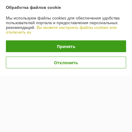
Обработка файлов cookie
Мы используем файлы cookies для обеспечения удобства
пользователей портала и предоставления персональных
рекомендаций.
Вы можете настроить файлы cookies или
отключить их.
Принять
Отклонить
Автошины Kumho Road
Venture AT52 235/80R17
Автошины Kumho Ecsta
120/117R
HS51 205/55R15 88V
В наличии
В наличии
596,39
389,79
руб.
руб.
Купить
Купить
Показать ещё