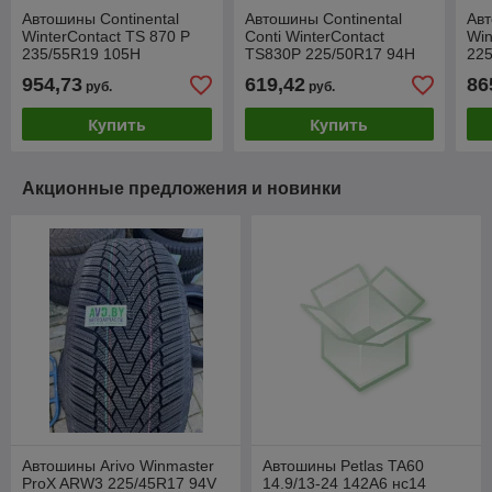
Автошины Continental
Автошины Continental
Авт
WinterContact TS 870 P
Conti WinterContact
Win
235/55R19 105H
TS830P 225/50R17 94H
22
954,73
619,42
86
руб.
руб.
Купить
Купить
Акционные предложения и новинки
Автошины Arivo Winmaster
Автошины Petlas TA60
ProX ARW3 225/45R17 94V
14.9/13-24 142A6 нс14