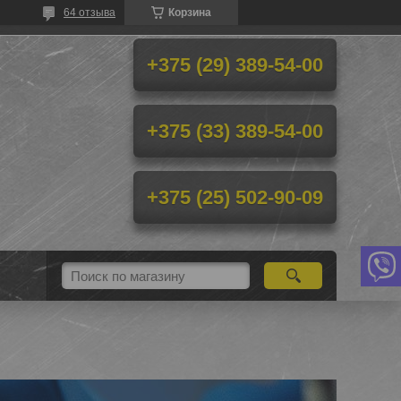
64 отзыва
Корзина
+375 (29) 389-54-00
+375 (33) 389-54-00
+375 (25) 502-90-09