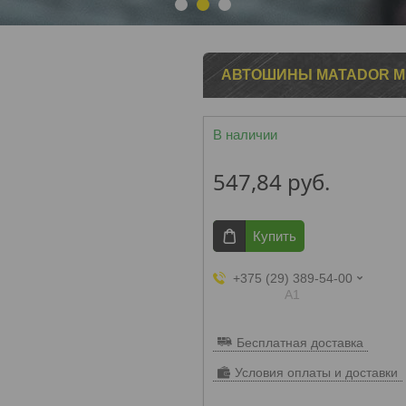
1
2
3
АВТОШИНЫ MATADOR MP 7
В наличии
547,84
руб.
Купить
+375 (29) 389-54-00
А1
Бесплатная доставка
Условия оплаты и доставки