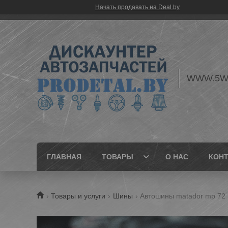
Начать продавать на Deal.by
WWW.5W
ГЛАВНАЯ
ТОВАРЫ
О НАС
КОН
Товары и услуги
Шины
Автошины matador mp 72 i