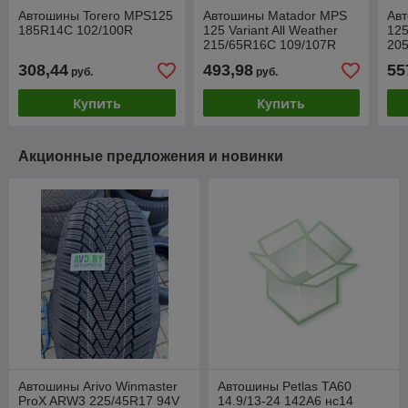
Автошины Torero MPS125
Автошины Matador MPS
Ав
185R14C 102/100R
125 Variant All Weather
125
215/65R16C 109/107R
20
308,44
493,98
55
руб.
руб.
Купить
Купить
Акционные предложения и новинки
Автошины Arivo Winmaster
Автошины Petlas TA60
ProX ARW3 225/45R17 94V
14.9/13-24 142A6 нс14