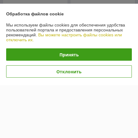
Обработка файлов cookie
Мы используем файлы cookies для обеспечения удобства
пользователей портала и предоставления персональных
рекомендаций.
Вы можете настроить файлы cookies или
отключить их.
Принять
Автошины Kumho Road
Отклонить
Venture AT52 235/80R17
Автошины Kumho Ecsta
120/117R
HS51 205/55R15 88V
В наличии
В наличии
596,39
389,79
руб.
руб.
Купить
Купить
Показать ещё