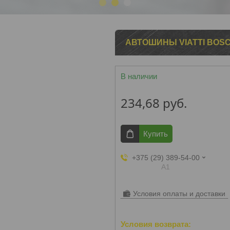
1
2
3
АВТОШИНЫ VIATTI BOSCO 
В наличии
234,68
руб.
Купить
+375 (29) 389-54-00
А1
Условия оплаты и доставки