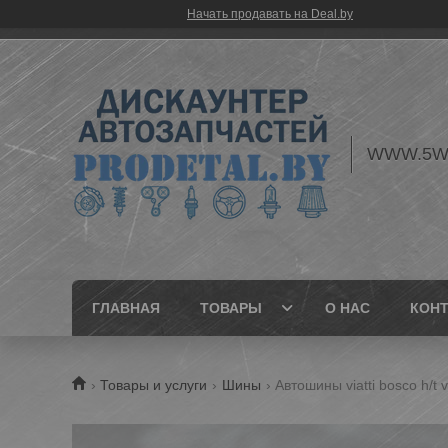
Начать продавать на Deal.by
WWW.5W
ГЛАВНАЯ
ТОВАРЫ
О НАС
КОН
Товары и услуги
Шины
Автошины viatti bosco h/t