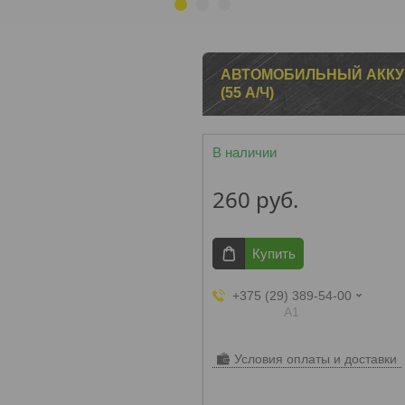
1
2
3
АВТОМОБИЛЬНЫЙ АККУМУ
(55 А/Ч)
В наличии
260
руб.
Купить
+375 (29) 389-54-00
А1
Условия оплаты и доставки