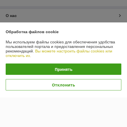
О нас
Контакты
Обработка файлов cookie
Мы используем файлы cookies для обеспечения удобства
Доставка и оплата
пользователей портала и предоставления персональных
рекомендаций.
Вы можете настроить файлы cookies или
отключить их.
График работы
Принять
Полная версия сайта
Политика обработки cookies
Отклонить
Сайт создан на платформе Deal.by