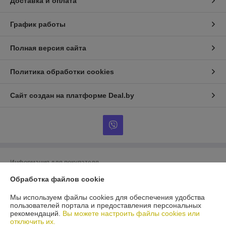
Доставка и оплата
График работы
Полная версия сайта
Политика обработки cookies
Сайт создан на платформе Deal.by
Информация для покупателя
Обработка файлов cookie
Юридическое лицо:
ООО «БигВал»
г. Минск, ул.Короля, д.88, пом.2
Мы используем файлы cookies для обеспечения удобства
Регистрационный номер ЕГР: 193084737
пользователей портала и предоставления персональных
рекомендаций.
Вы можете настроить файлы cookies или
УНП: 193084737
отключить их.