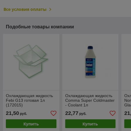
Все условия оплаты
Подобные товары компании
Охлаждающая жидкость
Охлаждающая жидкость
Ох
Febi G13 готовая 1л
Comma Super Coldmaster
Nor
(172015)
- Coolant 1л
Gla
21,50
22,77
21
руб.
руб.
Купить
Купить