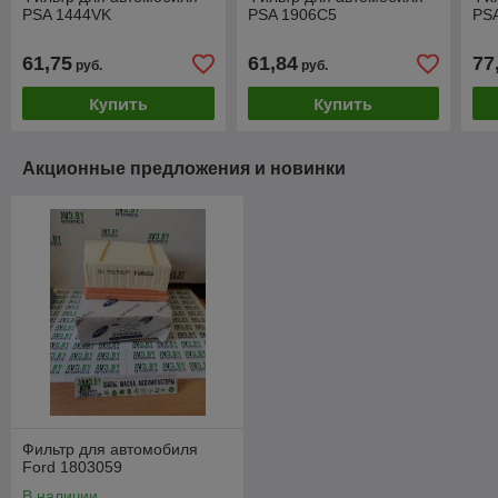
PSA 1444VK
PSA 1906C5
PS
61,75
61,84
77
руб.
руб.
Купить
Купить
Акционные предложения и новинки
Фильтр для автомобиля
Ford 1803059
В наличии