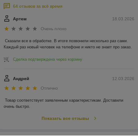
64 отзывов за всё время
Артем
18.03.2026
Очень плохо
Сказали все в обработке. В итоге позвонили несколько раз сами. 
Каждый раз новый человек на телефоне и никто не знает про заказ.
Сделка подтверждена через корзину
Андрей
12.03.2026
Отлично
Товар соответствует заявленным характеристикам. Доставили 
очень быстро.
Показать все отзывы