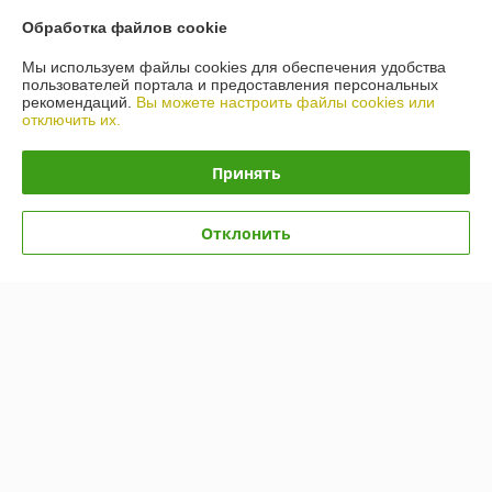
О нас
Обработка файлов cookie
Контакты
Мы используем файлы cookies для обеспечения удобства
пользователей портала и предоставления персональных
рекомендаций.
Вы можете настроить файлы cookies или
Доставка и оплата
отключить их.
График работы
Принять
Полная версия сайта
Отклонить
Политика обработки cookies
Сайт создан на платформе Deal.by
Информация для покупателя