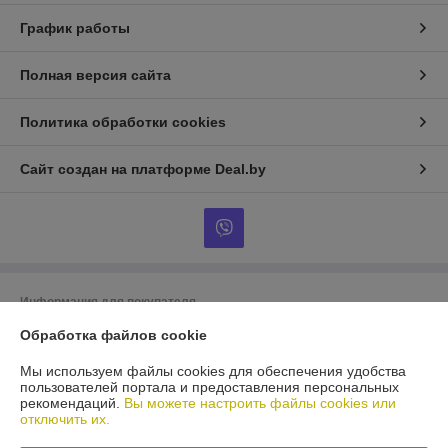
График работы
Полная версия сайта
Политика обработки cookies
Сайт создан на платформе Deal.by
Информация для покупателя
Обработка файлов cookie
Юридическое лицо:
ООО «БигВал»
г. Минск, ул.Короля, д.88, пом.2
Мы используем файлы cookies для обеспечения удобства
Регистрационный номер ЕГР: 193084737
пользователей портала и предоставления персональных
рекомендаций.
Вы можете настроить файлы cookies или
УНП: 193084737
отключить их.
Регистрационный орган: Минский горисполком