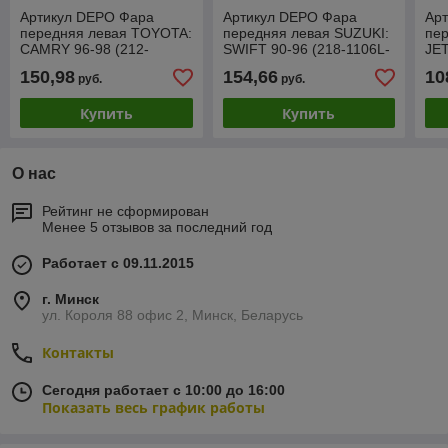
Артикул DEPO Фара
Артикул DEPO Фара
Ар
передняя левая TOYOTA:
передняя левая SUZUKI:
пе
CAMRY 96-98 (212-
SWIFT 90-96 (218-1106L-
JET
1176L-LD-E)
LD-E)
LD
150,98
154,66
10
руб.
руб.
Купить
Купить
О нас
Рейтинг не сформирован
Менее 5 отзывов за последний год
Работает с 09.11.2015
г. Минск
ул. Короля 88 офис 2, Минск, Беларусь
Контакты
Сегодня работает с 10:00 до 16:00
Показать весь график работы