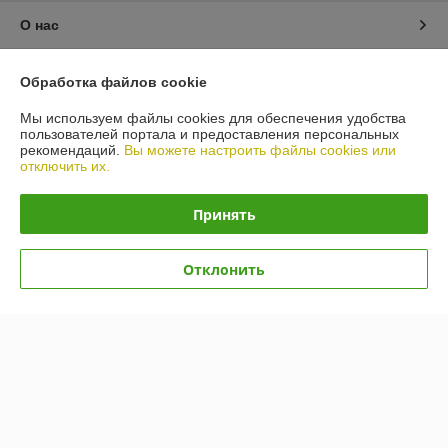
О нас
Контакты
Обработка файлов cookie
Мы используем файлы cookies для обеспечения удобства
Доставка и оплата
пользователей портала и предоставления персональных
рекомендаций.
Вы можете настроить файлы cookies или
отключить их.
График работы
Принять
Полная версия сайта
Политика обработки cookies
Отклонить
Сайт создан на платформе Deal.by
Информация для покупателя