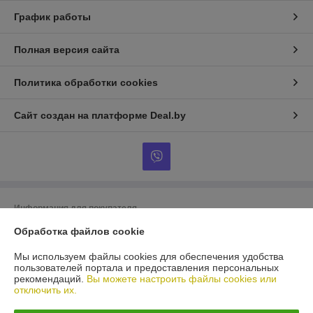
График работы
Полная версия сайта
Политика обработки cookies
Сайт создан на платформе Deal.by
Информация для покупателя
Юридическое лицо:
ООО «БигВал»
Обработка файлов cookie
г. Минск, ул.Короля, д.88, пом.2
Мы используем файлы cookies для обеспечения удобства
Регистрационный номер ЕГР: 193084737
пользователей портала и предоставления персональных
рекомендаций.
Вы можете настроить файлы cookies или
УНП: 193084737
отключить их.
Регистрационный орган: Минский горисполком