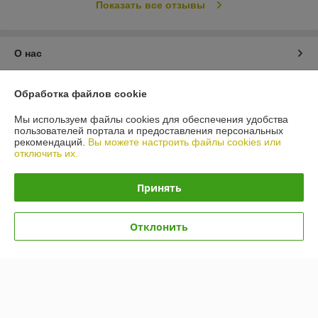
Показать все отзывы
О нас
Контакты
Обработка файлов cookie
Мы используем файлы cookies для обеспечения удобства
Доставка и оплата
пользователей портала и предоставления персональных
рекомендаций.
Вы можете настроить файлы cookies или
отключить их.
График работы
Принять
Полная версия сайта
Политика обработки cookies
Отклонить
Сайт создан на платформе Deal.by