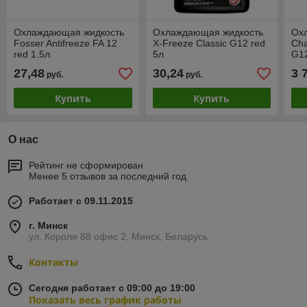
Охлаждающая жидкость
Охлаждающая жидкость
Ох
Fosser Antifreeze FA 12
X-Freeze Classic G12 red
Cha
red 1.5л
5л
G12
20
27,48
30,24
3 
руб.
руб.
Купить
Купить
О нас
Рейтинг не сформирован
Менее 5 отзывов за последний год
Работает с 09.11.2015
г. Минск
ул. Короля 88 офис 2, Минск, Беларусь
Контакты
Сегодня работает с 09:00 до 19:00
Показать весь график работы