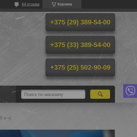
64 отзыва
Корзина
+375 (29) 389-54-00
+375 (33) 389-54-00
+375 (25) 502-90-09
0 а·ч)