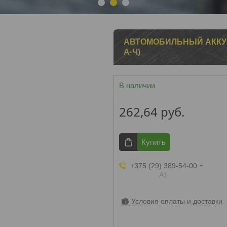
1
2
3
АВТОМОБИЛЬНЫЙ АККУМУ
А·Ч)
В наличии
262,64
руб.
Купить
+375 (29) 389-54-00
А1
Условия оплаты и доставки