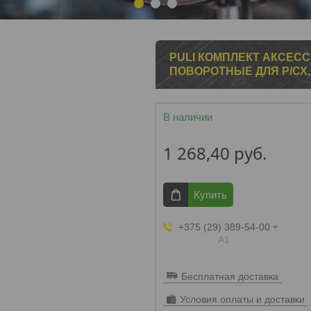
1
2
3
PULI КОМПЛЕКТ АКСЕСС
ПОВОРОТНЫЕ ДЛЯ Р/СХ, 2
В наличии
1 268,40
руб.
Купить
+375 (29) 389-54-00
А1
Бесплатная доставка
Условия оплаты и доставки