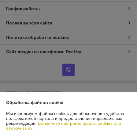
График работы
Полная версия сайта
Политика обработки cookies
Сайт создан на платформе Deal.by
Информация для покупателя
Обработка файлов cookie
Юридическое лицо:
ООО «БигВал»
г. Минск, ул.Короля, д.88, пом.2
Мы используем файлы cookies для обеспечения удобства
Регистрационный номер ЕГР: 193084737
пользователей портала и предоставления персональных
рекомендаций.
Вы можете настроить файлы cookies или
УНП: 193084737
отключить их.
Регистрационный орган: Минский горисполком