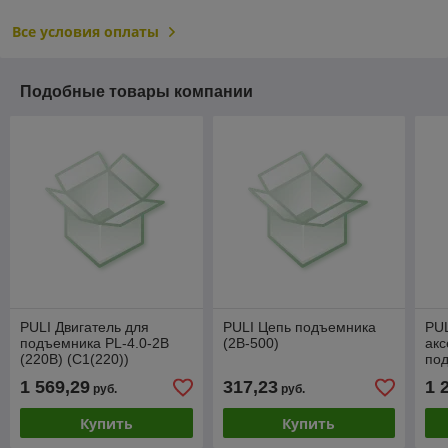
Все условия оплаты
Подобные товары компании
PULI Двигатель для
PULI Цепь подъемника
PUL
подъемника PL-4.0-2B
(2B-500)
акс
(220В) (C1(220))
под
пов
1 569,29
317,23
1 
руб.
руб.
пр 
Купить
Купить