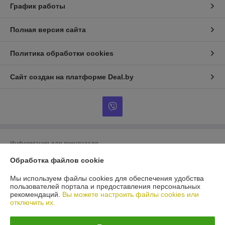
График работы
Полная версия сайта
Политика обработки cookies
Сайт создан на платформе Deal.by
Информация для покупателя
Обработка файлов cookie
Юридическое лицо:
ООО «БигВал»
г. Минск, ул.Короля, д.88, пом.2
Мы используем файлы cookies для обеспечения удобства
Регистрационный номер ЕГР: 193084737
пользователей портала и предоставления персональных
рекомендаций.
Вы можете настроить файлы cookies или
УНП: 193084737
отключить их.
Регистрационный орган: Минский горисполком