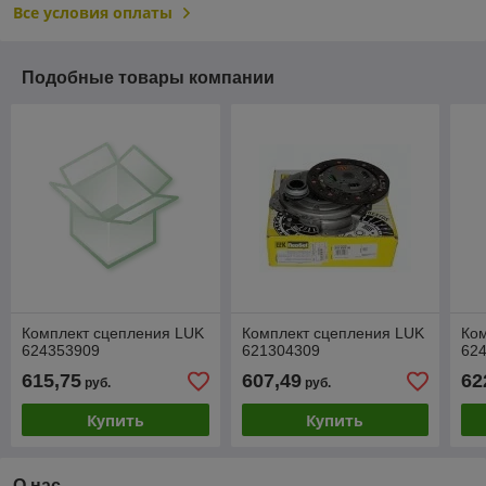
Все условия оплаты
Подобные товары компании
Комплект сцепления LUK
Комплект сцепления LUK
Ко
624353909
621304309
62
615,75
607,49
62
руб.
руб.
Купить
Купить
О нас