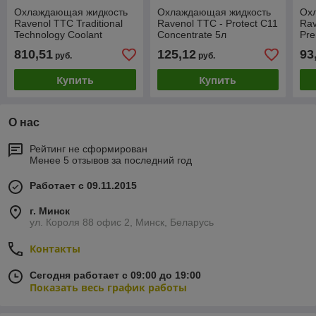
Охлаждающая жидкость
Охлаждающая жидкость
Ох
Ravenol TTC Traditional
Ravenol TTC - Protect C11
Rav
Technology Coolant
Concentrate 5л
Pre
Premix Protect C11 60л
810,51
125,12
93
руб.
руб.
Купить
Купить
О нас
Рейтинг не сформирован
Менее 5 отзывов за последний год
Работает с 09.11.2015
г. Минск
ул. Короля 88 офис 2, Минск, Беларусь
Контакты
Сегодня работает с 09:00 до 19:00
Показать весь график работы