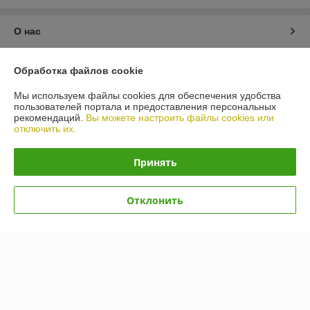
О нас
Контакты
Обработка файлов cookie
Мы используем файлы cookies для обеспечения удобства
Доставка и оплата
пользователей портала и предоставления персональных
рекомендаций.
Вы можете настроить файлы cookies или
отключить их.
График работы
Принять
Полная версия сайта
Политика обработки cookies
Отклонить
Сайт создан на платформе Deal.by