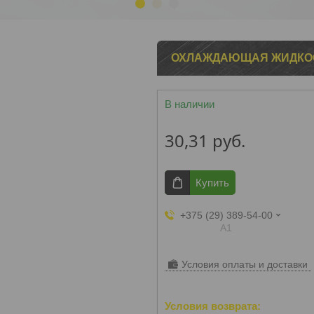
1
2
3
ОХЛАЖДАЮЩАЯ ЖИДКОСТ
В наличии
30,31
руб.
Купить
+375 (29) 389-54-00
А1
Условия оплаты и доставки