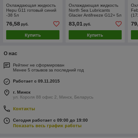
Охлаждающая жидкость
Охлаждающая жидкость
Ох
Hepu G11 готовый синий
North Sea Lubricants
Feb
-38 5л
Glacier Antifreeze G12+ 5л
(17
76,58
83,01
79
руб.
руб.
Купить
Купить
О нас
Рейтинг не сформирован
Менее 5 отзывов за последний год
Работает с 09.11.2015
г. Минск
ул. Короля 88 офис 2, Минск, Беларусь
Контакты
Сегодня работает с 09:00 до 19:00
Показать весь график работы