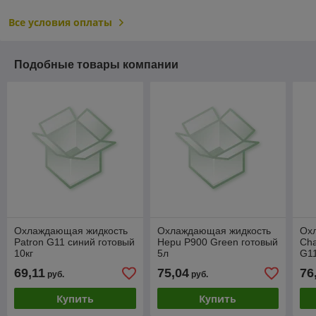
Все условия оплаты
Подобные товары компании
Охлаждающая жидкость
Охлаждающая жидкость
Ох
Patron G11 синий готовый
Hepu P900 Green готовый
Cha
10кг
5л
G1
69,11
75,04
76
руб.
руб.
Купить
Купить