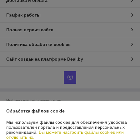
Доставка и оплата
График работы
Полная версия сайта
Политика обработки cookies
Сайт создан на платформе Deal.by
Информация для покупателя
Обработка файлов cookie
Юридическое лицо:
ООО «БигВал»
г. Минск, ул.Короля, д.88, пом.2
Мы используем файлы cookies для обеспечения удобства
Регистрационный номер ЕГР: 193084737
пользователей портала и предоставления персональных
рекомендаций.
Вы можете настроить файлы cookies или
УНП: 193084737
отключить их.