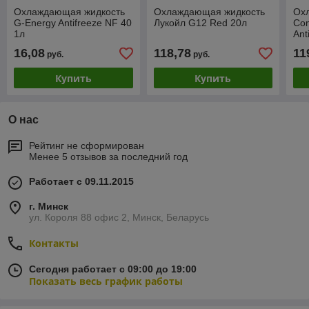
Охлаждающая жидкость
Охлаждающая жидкость
Ох
G-Energy Antifreeze NF 40
Лукойл G12 Red 20л
Co
1л
Ant
Con
16,08
118,78
11
руб.
руб.
Купить
Купить
О нас
Рейтинг не сформирован
Менее 5 отзывов за последний год
Работает с 09.11.2015
г. Минск
ул. Короля 88 офис 2, Минск, Беларусь
Контакты
Сегодня работает с 09:00 до 19:00
Показать весь график работы