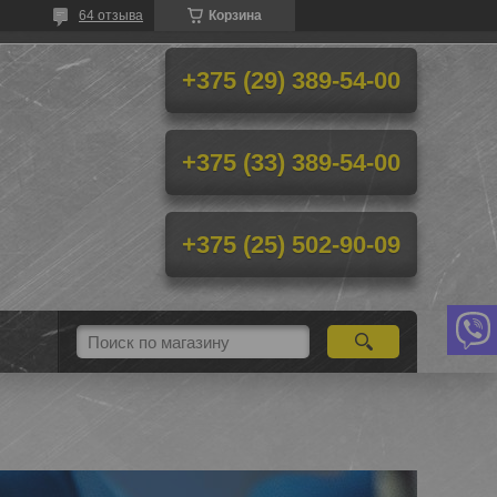
64 отзыва
Корзина
+375 (29) 389-54-00
+375 (33) 389-54-00
+375 (25) 502-90-09