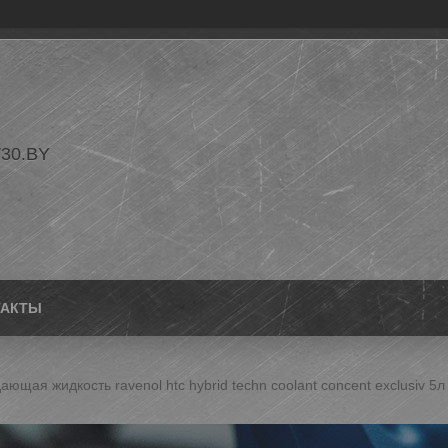
30.BY
ТАКТЫ
ющая жидкость ravenol htc hybrid techn coolant concent exclusiv 5л