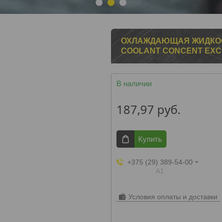
1
2
3
ОХЛАЖДАЮЩАЯ ЖИДКОС
COOLANT CONCENT EXCL
В наличии
187,97
руб.
Купить
+375 (29) 389-54-00
А1
Условия оплаты и доставки