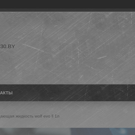
30.BY
ТАКТЫ
ющая жидкость wolf evo ll 1л