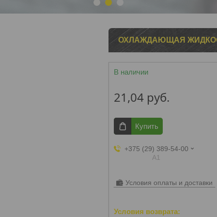
1
2
3
ОХЛАЖДАЮЩАЯ ЖИДКОСТ
В наличии
21,04
руб.
Купить
+375 (29) 389-54-00
А1
Условия оплаты и доставки