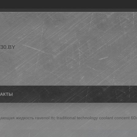
30.BY
ТАКТЫ
ющая жидкость ravenol ttc traditional technology coolant concent 60