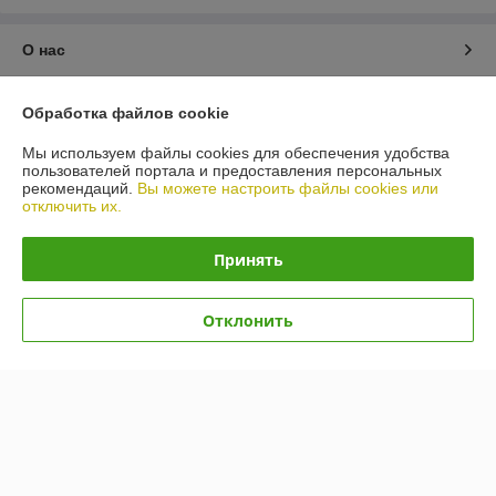
О нас
Контакты
Обработка файлов cookie
Мы используем файлы cookies для обеспечения удобства
Доставка и оплата
пользователей портала и предоставления персональных
рекомендаций.
Вы можете настроить файлы cookies или
отключить их.
График работы
Принять
Полная версия сайта
Политика обработки cookies
Отклонить
Сайт создан на платформе Deal.by