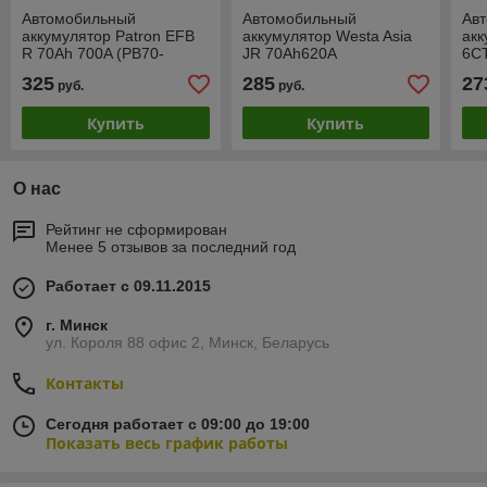
Автомобильный
Автомобильный
Ав
аккумулятор Patron EFB
аккумулятор Westa Asia
ак
R 70Ah 700A (PB70-
JR 70Ah620A
6СТ
700EFBC)
325
285
27
руб.
руб.
Купить
Купить
О нас
Рейтинг не сформирован
Менее 5 отзывов за последний год
Работает с 09.11.2015
г. Минск
ул. Короля 88 офис 2, Минск, Беларусь
Контакты
Сегодня работает с 09:00 до 19:00
Показать весь график работы