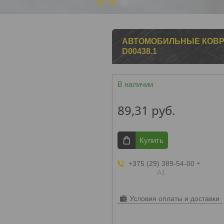
1
2
3
АВТОМОБИЛЬНЫЕ КОВР
D00438.1
В наличии
89,31
руб.
Купить
+375 (29) 389-54-00
А1
Условия оплаты и доставки