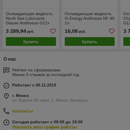
Охлаждающая жидкость
Охлаждающая жидкость
Ох
North Sea Lubricants
G-Energy Antifreeze NF 40
Cha
Glacier Antifreeze G12+
1л
G12
200л
20
3 289,94
16,08
3 
руб.
руб.
Купить
Купить
О нас
Рейтинг не сформирован
Менее 5 отзывов за последний год
Работает с 09.11.2015
г. Минск
ул. Короля 88 офис 2, Минск, Беларусь
Контакты
Сегодня работает с 09:00 до 19:00
Показать весь график работы